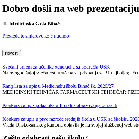
Dobro došli na web prezentacij
JU Medicinska škola Bihać
Pregledajte smjerove koje nudimo
Novosti
Svečani prijem za učenike generacija sa područja USK
Na ovogodišnjoj svečanosti uručena su priznanja za 31 najboljeg učen
Rang lista za upis u Medicinsku školu Bihać šk. 2026/27.
MEDICINSKI TEHNIČAR FARMACEUTSKI TEHNIČAR FIZI
Konkurs za upis polaznika u II ciklus obrazovanja odraslih
Konkurs za upis u prve razrede srednjih škola u USK za školsku 202
Vlada Unsko-sanskog kantona objavila je na svojoj službenoj web stran
Zašto odabrati našu školu?