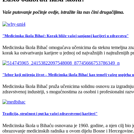
Vaše putovanje počinje ovdje, istražite šta nas čini drugačijima.
"Medicinska škola Bihać: Korak bliže vašoj sanjanoj karijeri u zdravstvu"
Medicinska škola Bihać omogućava učenicima da steknu temeljna znanj
korak ka ostvarivanju karijere u jednoj od najvažnijih i najtraženijih pr
"Izbor koji mijenja život – Medicinska škola Bihać kao temelj vašeg uspjeha 
Medicinska škola Bihać pruža učenicima solidnu osnovu za izgradnju u
zdravstvenoj industriji, s mogućnostima za osobni i profesionalni razv
Tradicija, stručnost i put ka vašoj zdravstvenoj karijeri"
Medicinska škola u Bihaću osnovana je 1960. godine, a njen cilj bio je
obrazovanje medicinskih radnika u ovom dijelu Bosne i Hercegovine.