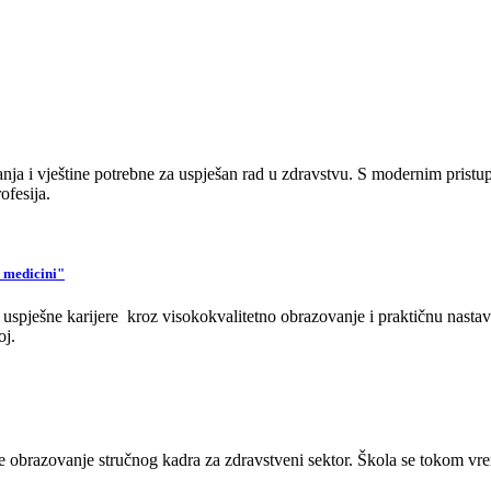
a i vještine potrebne za uspješan rad u zdravstvu. S modernim pristup
ofesija.
u medicini"
spješne karijere kroz visokokvalitetno obrazovanje i praktičnu nastavu
oj.
 obrazovanje stručnog kadra za zdravstveni sektor. Škola se tokom vreme