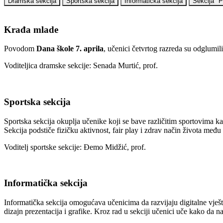
Dramska sekcija
Sportska sekcija
Informatička sekcija
Sekcija "
Krađa mlade
Povodom
Dana škole 7. aprila
, učenici četvrtog razreda su odglumil
Voditeljica dramske sekcije: Senada Murtić, prof.
Sportska sekcija
Sportska sekcija okuplja učenike koji se bave različitim sportovima kao
Sekcija podstiče fizičku aktivnost, fair play i zdrav način života među
Voditelj sportske sekcije: Đemo Midžić, prof.
Informatička sekcija
Informatička sekcija omogućava učenicima da razvijaju digitalne vješt
dizajn prezentacija i grafike. Kroz rad u sekciji učenici uče kako da 