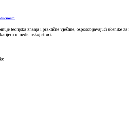
udućnost"
je teorijska znanja i praktične vještine, osposobljavajući učenike za r
karijeru u medicinskoj struci.
uke