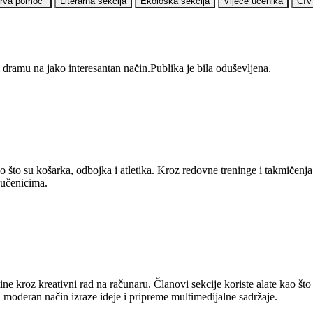
Prva pomoć"
Literarna sekcija
Ekološka sekcija
Vijeće učenika
CIV
i dramu na jako interesantan način.Publika je bila oduševljena.
 što su košarka, odbojka i atletika. Kroz redovne treninge i takmičenja 
 učenicima.
ine kroz kreativni rad na računaru. Članovi sekcije koriste alate kao 
na moderan način izraze ideje i pripreme multimedijalne sadržaje.