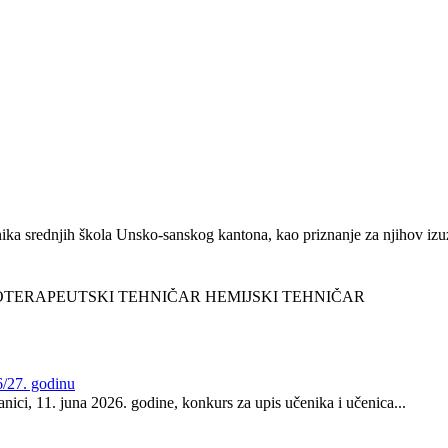
u
ika srednjih škola Unsko-sanskog kantona, kao priznanje za njihov izuz
OTERAPEUTSKI TEHNIČAR HEMIJSKI TEHNIČAR
6/27. godinu
ici, 11. juna 2026. godine, konkurs za upis učenika i učenica...