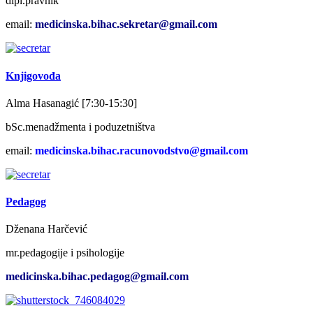
dipl.pravnik
email:
medicinska.bihac.sekretar@gmail.com
Knjigovođa
Alma Hasanagić [7:30-15:30]
bSc.menadžmenta i poduzetništva
email:
medicinska.bihac.racunovodstvo@gmail.com
Pedagog
Dženana Harčević
mr.pedagogije i psihologije
medicinska.bihac.pedagog@gmail.com