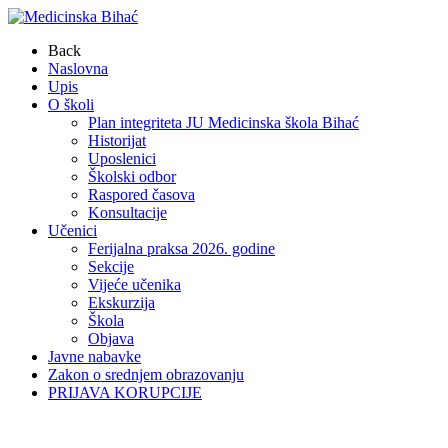
Back
Naslovna
Upis
O školi
Plan integriteta JU Medicinska škola Bihać
Historijat
Uposlenici
Školski odbor
Raspored časova
Konsultacije
Učenici
Ferijalna praksa 2026. godine
Sekcije
Vijeće učenika
Ekskurzija
Škola
Objava
Javne nabavke
Zakon o srednjem obrazovanju
PRIJAVA KORUPCIJE