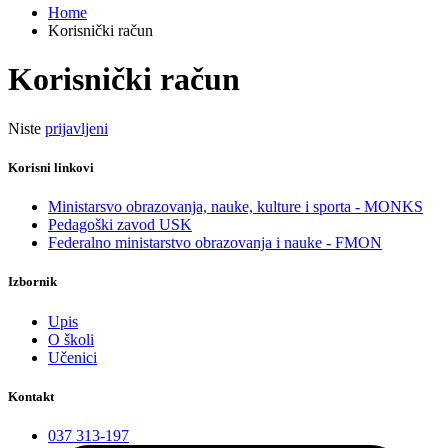
Home
Korisnički račun
Korisnički račun
Niste
prijavljeni
Korisni linkovi
Ministarsvo obrazovanja, nauke, kulture i sporta - MONKS
Pedagoški zavod USK
Federalno ministarstvo obrazovanja i nauke - FMON
Izbornik
Upis
O školi
Učenici
Kontakt
037 313-197