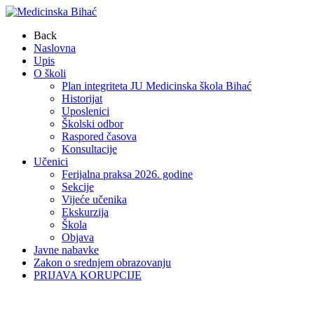
Back
Naslovna
Upis
O školi
Plan integriteta JU Medicinska škola Bihać
Historijat
Uposlenici
Školski odbor
Raspored časova
Konsultacije
Učenici
Ferijalna praksa 2026. godine
Sekcije
Vijeće učenika
Ekskurzija
Škola
Objava
Javne nabavke
Zakon o srednjem obrazovanju
PRIJAVA KORUPCIJE