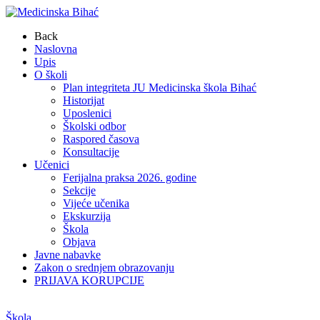
Back
Naslovna
Upis
O školi
Plan integriteta JU Medicinska škola Bihać
Historijat
Uposlenici
Školski odbor
Raspored časova
Konsultacije
Učenici
Ferijalna praksa 2026. godine
Sekcije
Vijeće učenika
Ekskurzija
Škola
Objava
Javne nabavke
Zakon o srednjem obrazovanju
PRIJAVA KORUPCIJE
Škola