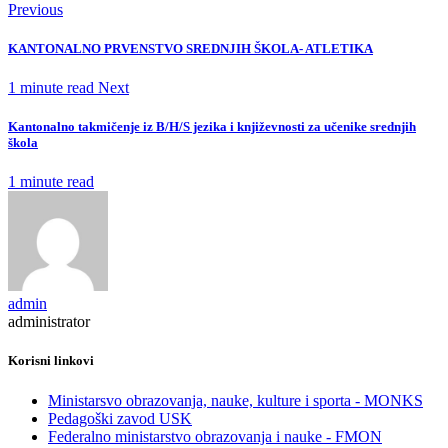
Previous
KANTONALNO PRVENSTVO SREDNJIH ŠKOLA- ATLETIKA
1 minute read
Next
Kantonalno takmičenje iz B/H/S jezika i književnosti za učenike srednjih
škola
1 minute read
admin
administrator
Korisni linkovi
Ministarsvo obrazovanja, nauke, kulture i sporta - MONKS
Pedagoški zavod USK
Federalno ministarstvo obrazovanja i nauke - FMON