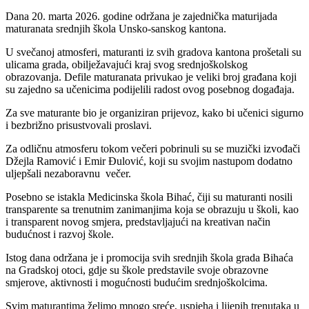
Dana 20. marta 2026. godine održana je zajednička maturijada
maturanata srednjih škola Unsko-sanskog kantona.
U svečanoj atmosferi, maturanti iz svih gradova kantona prošetali su
ulicama grada, obilježavajući kraj svog srednjoškolskog
obrazovanja. Defile maturanata privukao je veliki broj građana koji
su zajedno sa učenicima podijelili radost ovog posebnog događaja.
Za sve maturante bio je organiziran prijevoz, kako bi učenici sigurno
i bezbrižno prisustvovali proslavi.
Za odličnu atmosferu tokom večeri pobrinuli su se muzički izvođači
Džejla Ramović i Emir Đulović, koji su svojim nastupom dodatno
uljepšali nezaboravnu večer.
Posebno se istakla Medicinska škola Bihać, čiji su maturanti nosili
transparente sa trenutnim zanimanjima koja se obrazuju u školi, kao
i transparent novog smjera, predstavljajući na kreativan način
budućnost i razvoj škole.
Istog dana održana je i promocija svih srednjih škola grada Bihaća
na Gradskoj otoci, gdje su škole predstavile svoje obrazovne
smjerove, aktivnosti i mogućnosti budućim srednjoškolcima.
Svim maturantima želimo mnogo sreće, uspjeha i lijepih trenutaka u