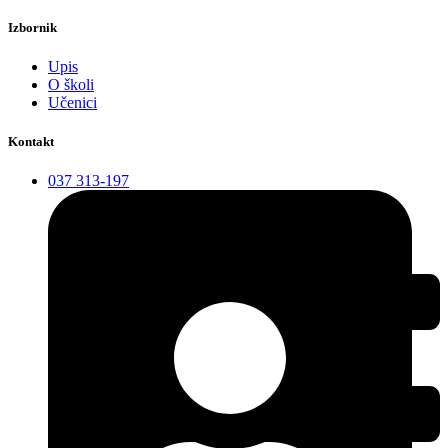
Izbornik
Upis
O školi
Učenici
Kontakt
037 313-197