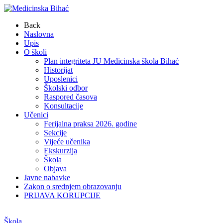
Back
Naslovna
Upis
O školi
Plan integriteta JU Medicinska škola Bihać
Historijat
Uposlenici
Školski odbor
Raspored časova
Konsultacije
Učenici
Ferijalna praksa 2026. godine
Sekcije
Vijeće učenika
Ekskurzija
Škola
Objava
Javne nabavke
Zakon o srednjem obrazovanju
PRIJAVA KORUPCIJE
Škola